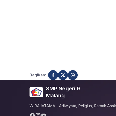
Bagikan:
SMP Negeri 9
Malang
WIRAJATAMA - Adiwiyata, Religius, Ramah Anak