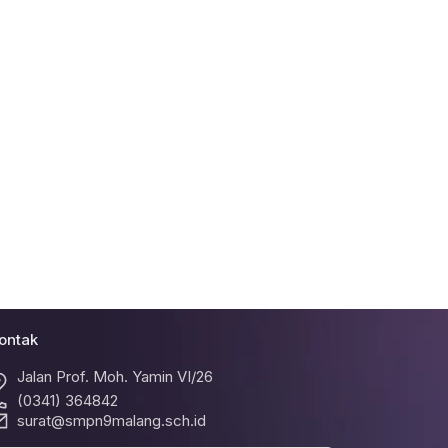
ontak
Jalan Prof. Moh. Yamin VI/26
(0341) 364842
surat@smpn9malang.sch.id