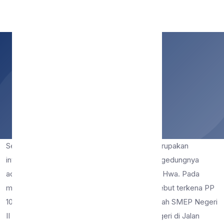
SMP Negeri 9 Malang
Sejarah
Home
Sejarah
Sebelum berdirinya SMP Negeri 9 Malang merupakan
integrasi dari SMEP II Malang yang bangunan gedungnya
adalah hasil sita dari SD Ling Kew WNA Tiong Hwa. Pada
masa pemerintahan Orde Lama, sekolah tersebut terkena PP
10. Atas jasa para pemuda Kidul Pasar, berdirilah SMEP Negeri
II yang merupakan pengembangan SMEP Negeri di Jalan