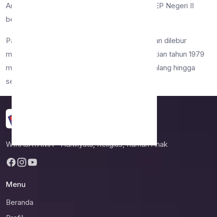
Arjuno (sekarang SMP Negeri 8 Malang). SMEP Negeri II
berdiri sekitar tahun 1960-an.
Pada tahun 1979 SMEP Negeri II diintegrasi dan dilebur
menjadi SMP Negeri 9 Malang. Dengan demikian tahun 1979
merupakan tahun berdirinya SMP Negeri 9 Malang hingga
sekarang.
SMP Negeri 9
Malang
WIRAJATAMA - Adiwiyata, Religius, Ramah Anak
Menu
Beranda