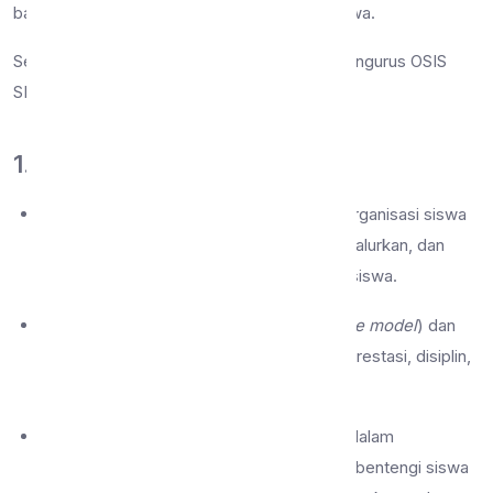
bakat, dan pembentukan karakter seluruh siswa.
Secara garis besar, berikut adalah Tupoksi Pengurus OSIS
SMP Negeri 9 Malang:
1. Fungsi Utama OSIS
Sebagai Wadah:
Menjadi satu-satunya organisasi siswa
resmi di sekolah untuk menampung, menyalurkan, dan
mengeksplorasi kreativitas serta aspirasi siswa.
Sebagai Motivator:
Menjadi teladan (
role model
) dan
pendorong bagi siswa lain untuk aktif berprestasi, disiplin,
dan berkarakter positif.
Sebagai Preventif:
Membantu sekolah dalam
menggerakkan kegiatan positif guna membentengi siswa