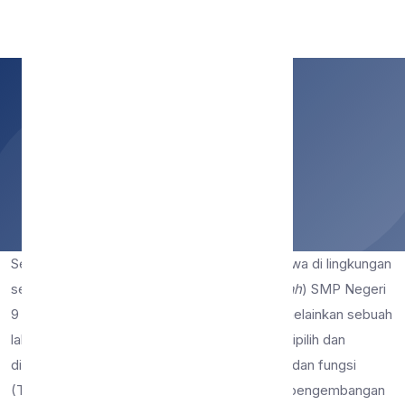
SMP Negeri 9 Malang
Tupoksi OSIS
Home
Tupoksi OSIS
Sebagai motor penggerak utama kegiatan siswa di lingkungan
sekolah, OSIS (
Organisasi Siswa Intra Sekolah
) SMP Negeri
9 Malang bukan sekadar wadah berkumpul, melainkan sebuah
laboratorium kepemimpinan. Pengurus OSIS dipilih dan
diamanahkan untuk menjalankan tugas pokok dan fungsi
(Tupoksi) yang berorientasi pada pelayanan, pengembangan