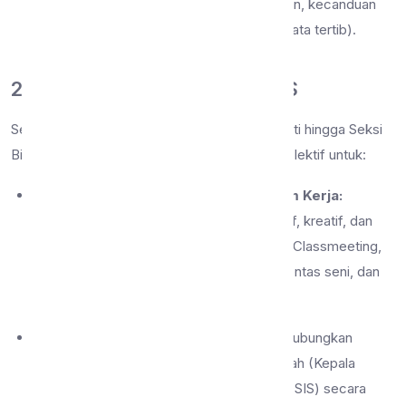
dari pengaruh negatif (seperti perundungan, kecanduan
gawai yang tidak sehat, dan pelanggaran tata tertib).
2. Tugas Pokok Pengurus OSIS
Setiap pengurus OSIS—mulai dari Pengurus Inti hingga Seksi
Bidang (Sekbid)—memiliki tanggung jawab kolektif untuk:
Menyusun dan Melaksanakan Program Kerja:
Merancang agenda kegiatan yang edukatif, kreatif, dan
rekreatif sepanjang masa bakti (misalnya: Classmeeting,
Peringatan Hari Besar Nasional/Agama, pentas seni, dan
aksi sosial).
Menjadi Jembatan Komunikasi:
Menghubungkan
aspirasi seluruh siswa kepada pihak sekolah (Kepala
Sekolah, Waka Kesiswaan, dan Pembina OSIS) secara