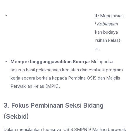
santun dan demokratis.
Mendukung Kultur Sekolah yang Positif:
Menginisiasi
gerakan-gerakan nyata yang mendukung
7 Kebiasaan
Anak Indonesia Hebat
, seperti menggalakkan budaya
literasi, kampanye ramah lingkungan (kebersihan kelas),
serta membiasakan sikap saling menghargai.
Mempertanggungjawabkan Kinerja:
Melaporkan
seluruh hasil pelaksanaan kegiatan dan evaluasi program
kerja secara berkala kepada Pembina OSIS dan Majelis
Perwakilan Kelas (MPK).
3. Fokus Pembinaan Seksi Bidang
(Sekbid)
Dalam menjalankan tugasnya, OSIS SMPN 9 Malang bergerak