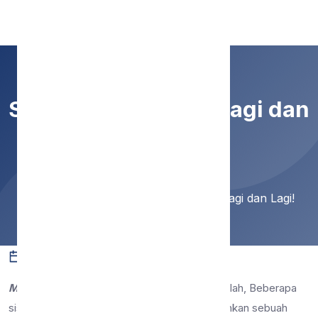
SMP Negeri 9 Malang
Siswa Berprestasi, Lagi dan
Lagi!
Home
Berita
Siswa Berprestasi, Lagi dan Lagi!
16 Jan 2023
12 dilihat
Berita
Malang, 16 Januari 2023
– Syukur alhamdulillah, Beberapa
siswa SMP Negeri 9 Malang kembali menorehkan sebuah