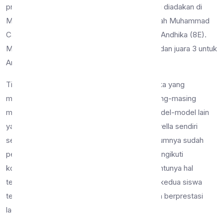
prestasi individu dalam kontes modelling yang diadakan di
Malang City Point. Siswa-siswa tersebut adalah Muhammad
Cavella Al Putra Qitaro (8B) dan Achmad Dwi Andhika (8E).
Mereka berhasil meraih Juara 1 untuk Cavella dan juara 3 untuk
Andhika.
Tidak tanggung-tanggung, Cavella dan Andhika yang
merupakan siswa SMP Negeri 9 Malang masing-masing
mampu meraih juara setelah mengalahkan model-model lain
yang ikut serta dalam kompetisi tersebut. Cavella sendiri
sebelum menjuarai kompetisi tersebut, sebelumnya sudah
pernah menjuarai kompetisi modelling dan mengikuti
kompetisi duta Anti Narkoba Kota Malang. Tentunya hal
tersebut akan menjadi pengalaman baru bagi kedua siswa
tersebut untuk melangkah lebih maju dan lebih berprestasi
lagi.