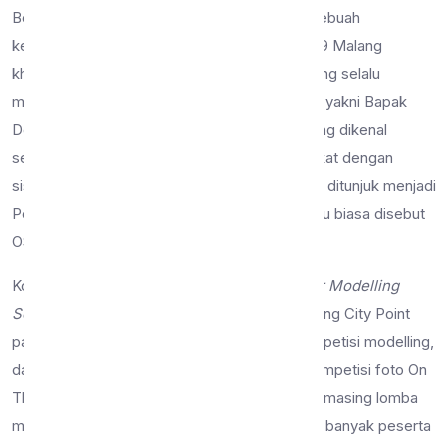
Berita bahagia ini sudah pasti bakal menjadi sebuah
kebanggaan bagi seluruh warga SMP Negeri 9 Malang
khususnya kedua siswa tersebut dan Guru yang selalu
mendampingi mereka dalam mengikuti lomba yakni Bapak
Deddy Trisna Manunggal, S.Pd. Beliau memang dikenal
sebagai guru yang aktif, ceria, dan sangat dekat dengan
siswa-siswi di sekolah. Tidak heran jika beliau ditunjuk menjadi
Pembina Organisasi Sekolah Intra Sekolah atau biasa disebut
OSIS.
Kompetisi Modelling dengan tema “
Full Color Modelling
Song Competition 2023
” ini diadakan di Malang City Point
pada hari Minggu, 15 Januari 2023. Selain kompetisi modelling,
dalam kegiatan tersebut juga dilaksanakan kompetisi foto On
The Spot dan juga Lomba Menyanyi. Masing-masing lomba
memiliki kriteria yang berbeda dan diikuti oleh banyak peserta