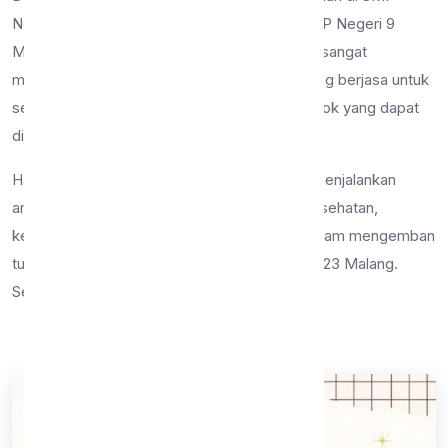
Negeri 23 Malang, seluruh keluarga besar SMP Negeri 9
Malang tentunya merasakan kehilangan yang sangat
mendalam karena ditinggalkan oleh sosok yang berjasa untuk
sekolah, sosok yang menginspirasi, serta sosok yang dapat
dijadikan sebagai panutan.
Harapan kedepannya, semoga beliau dapat menjalankan
amanah baru tersebut dan selalu diberikan kesehatan,
kemudahan, kelancaran, serta keberkahan dalam mengemban
tugas sebagai Kepala Sekolah di SMP Negeri 23 Malang.
Selamat bertugas di tempat yang baru, Ibu.