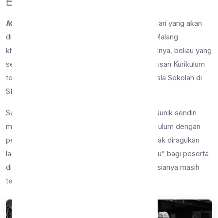
04 Jan 2023
15 dilihat
Berita
Malang, 03 Januari 2023
– Hari ini menjadi hari yang akan
dikenang oleh keluarga besar SMP Negeri 9 Malang
khususnya Ibu Nunik Setyaningsih, S.Pd. Pasalnya, beliau yang
sebelumnya menjadi Wakil Kepala Sekolah Urusan Kurikulum
telah mendapatkan amanah baru sebagai Kepala Sekolah di
SMP Negeri 23 Malang.
Selama berada di SMP Negeri 9 Malang, Ibu Nunik sendiri
merupakan Wakil Kepala Sekolah Urusan Kurikulum dengan
pengalaman bertahun-tahun yang tentunya tidak diragukan
lagi. Beliau juga dianggap sebagai seorang “ibu” bagi peserta
didik bahkan beberapa guru di sekolah yang usianya masih
terbilang lebih muda dari beliau.