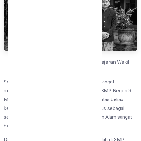
Ibu Nunik Setyaningsih, S.Pd bersama jajaran Wakil
Kepala SMPN 9 Malang
Sosok keibuan yang dicerminkan oleh beliau sangat
memberikan inspirasi bagi guru-guru muda di SMP Negeri 9
Malang. Tidak luput juga kedisiplinan dan loyalitas beliau
ketika menduduki jabatan di kurikulum sekaligus sebagai
seorang guru mata pelajaran Ilmu Pengetahuan Alam sangat
baik.
Dengan jabatan barunya sebagai Kepala Sekolah di SMP