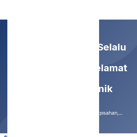
SMP Negeri 9 Malang
Setiap Pertemuan Selalu
Ada Perpisahan, Selamat
Bertugas Bu Nunik
Home
Berita
Setiap Pertemuan Selalu Ada Perpisahan,...