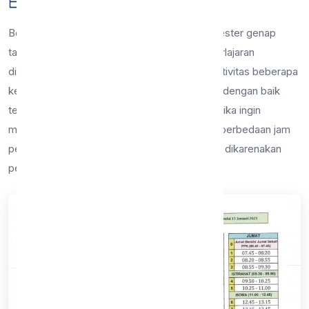
13 Jan 2023
18 dilihat
Pengumuman
Berikut adalah
revisi
jam pelajaran pada semester genap
tahun pelajaran 2022/2023. Perubahan jam perlajaran
dikarenakan menyesuaikan efisiensi dan efektivitas beberapa
kegiatan rutin di sekolah. Mohon diperhatikan dengan baik
terutama bagi orang tua/wali peserta didik ketika ingin
menjemput putra-putri tercintanya. Terdapat perbedaan jam
pelajaran antara kelas 7 dengan kelas 8 dan 9 dikarenakan
perbedaan kurikulum yang digunakan.