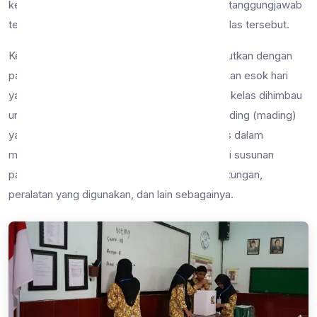
ketua kelas di masing-masing kelas untuk bertanggungjawab
terhadap jalannya kegiatan pemilihan ketua kelas tersebut.
Kegiatan pemungutan suara hari ini akan dilanjutkan dengan
pameran ketua kelas terpilih yang akan diadakan esok hari
yakni Jumat, 27 Januari 2023. Masing-masing kelas dihimbau
untuk membuat hasil karya berupa majalah dinding (mading)
yang berisikan tentang semua hasil kerja kelas dalam
melaksanakan pemilihan ketua kelas mulai dari susunan
panitia, kandidat calon ketua kelas, hasil perhitungan,
peralatan yang digunakan, dan lain sebagainya.