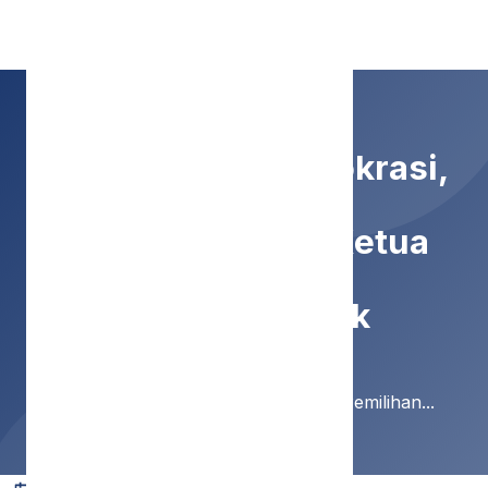
SMP Negeri 9 Malang
Projek Suara Demokrasi,
Gelar Pemilihan Ketua
Kelas Serentak
Home
Berita
Projek Suara Demokrasi, Gelar Pemilihan...