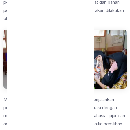
perencanaan, pemilihan kandidat, persiapan alat dan bahan
pemilihan, hingga pameran ketua kelas terpilih akan dilakukan
oleh seluruh peserta didik kelas 7.
Masing-masing kelas akan dibimbing untuk menjalankan
pemilihan ketua kelas sesuai prosedur demokrasi dengan
memerhatikan asas langsung, umum, bebas, rahasia, jujur dan
adil (Luber Jurdil). Maka dari itu, disusunlah panitia pemilihan