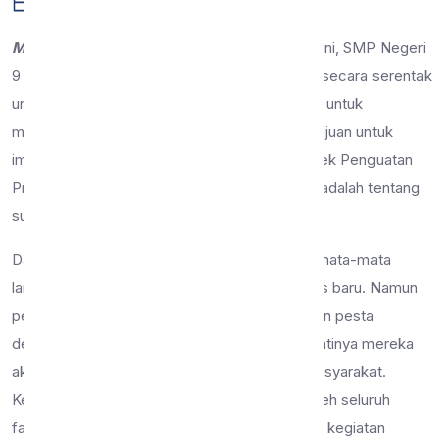
26 Jan 2023
10 dilihat
Berita
Malang, 26 Januari 2023
– Tepat pada hari ini, SMP Negeri
9 Malang mengadakan pemilihan ketua kelas secara serentak
untuk semua kelas 7. Kegiatan tersebut selain untuk
menemukan ketua kelas yang baru, juga bertujuan untuk
implementasi kurikulum merdeka berupa Projek Penguatan
Profil Pelajar Pancasila (P5). Tema P5 kali ini adalah tentang
suara demokrasi.
Dalam pelaksanaannya, setiap kelas tidak semata-mata
langsung memilih dan menentukan ketua kelas baru. Namun
peserta didik diajarkan bagaimana menjalankan pesta
demokrasi layaknya pemilihan umum yang nantinya mereka
akan mengalaminya ketika sudah terjun ke masyarakat.
Kegiatan pemilihan ketua kelas dijadwalkan oleh seluruh
fasilitator projek dengan sistematis, mulai dari kegiatan