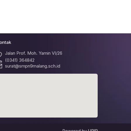
ontak
Jalan Prof. Moh. Yamin VI/26
(0341) 364842
surat@smpn9malang.sch.id
Powered by
URIP