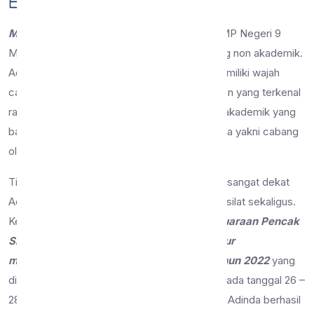
23 Jan 2023
15 dilihat
Berita
Malang, 23 Januari 2023
– Peserta didik SMP Negeri 9
Malang kembali menorehkan prestasi dibidang non akademik.
Adinda Kirana Larasati, peserta didik yang memiliki wajah
cantik ini duduk di kelas 9F dengan kepribadian yang terkenal
ramah dan sopan. Adinda selain memiliki nilai akademik yang
bagus, juga memiliki hobi lain dibidang olahraga yakni cabang
olahraga pencak silat.
Tidak tanggung-tanggung, dalam waktu yang sangat dekat
Adinda mampu menjuarai 2 kejuaraan pencak silat sekaligus.
Kejuaraan yang diikuti oleh Adinda adalah
Kejuaraan Pencak
Silat Nur Harias antar pelajar se-Jawa Timur
memperebutkan Piala Bupati Jombang Tahun 2022
yang
diselenggarakan di GOR Merdeka Jombang pada tanggal 26 –
28 Desember 2022. Pada kejuaraan tersebut, Adinda berhasil