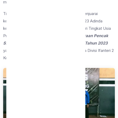
meraih juara 1 Kelas C Remaja Putri.
Tidak butuh waktu yang lama untuk Adinda menjuarai
kejuaraan lain, pada tanggal 21 – 22 Januari 2023 Adinda
kembali menyabet juara 1 Tanding Kelas G Putri Tingkat Usia
Pra Remaja. Kejuaraan tersebut adalah
Kejuaraan Pencak
Silat IPSI Malang National Championship II Tahun 2023
yang diselenggarakan di GOR Vira Cakti Yudha Divisi Ifanteri 2
Kostrad.