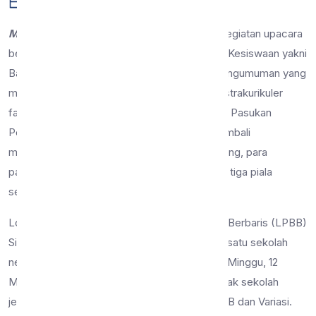
13 Mar 2023
21 dilihat
Berita
Malang, 13 Februari 2023
– Tepat setelah kegiatan upacara
bendera hari ini, Wakil Kepala Sekolah Urusan Kesiswaan yakni
Bapak Rudy Santosa, S.Pd menyampaikan pengumuman yang
membanggakan untuk sekolah. Salah satu ekstrakurikuler
favorit para siswa SMP Negeri 9 Malang yaitu Pasukan
Pengibar Bendera Wirajatama (PASWIRA) kembali
menorehkan prestasi. Tidak tanggung-tanggung, para
pasukan PASWIRA berhasil membawa pulang tiga piala
sekaligus ke bumi Wirajatama.
Lomba yang bertajuk Lomba Peraturan Baris-Berbaris (LPBB)
Singhasari Seri I tersebut diadakan oleh salah satu sekolah
negeri yakni SMP Negeri 21 Malang pada hari Minggu, 12
Maret 2023. Lomba tersebut diikuti oleh banyak sekolah
jenjang SMP/MTs se-Jawa Timur kategori PBB dan Variasi.