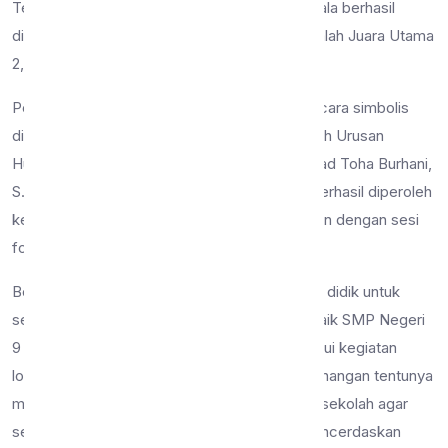
Terdapat 24 piala yang diperebutkan dan 3 piala berhasil
dibawa pulang oleh PASWIRA diantaranya adalah Juara Utama
2, PBB Terbaik 2, dan Variasi Terbaik 2.
Penyerahan piala di SMP Negeri 9 Malang secara simbolis
diserahkan langsung oleh Wakil Kepala Sekolah Urusan
Hubungan Masyarakat yakni Bapak Muhammad Toha Burhani,
S.Pd. Beliau menyerahkan ketiga piala yang berhasil diperoleh
kepada para anggota PASWIRA dan dilanjutkan dengan sesi
foto bersama.
Besar harapan sekolah terhadap para peserta didik untuk
selalu mengharumkan dan membawa nama baik SMP Negeri
9 Malang di kehidupan masyarakat luas. Melalui kegiatan
lomba seperti ini dan membawa pulang kemenangan tentunya
menjadi nilai tambah dan penyemangat untuk sekolah agar
selalu meningkatkan mutu pendidikan dan mencerdaskan