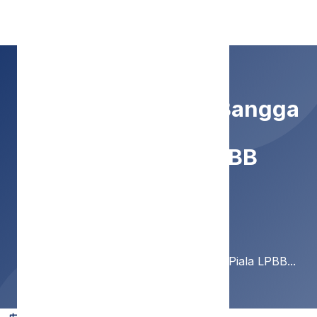
SMP Negeri 9 Malang
PASWIRA Dengan Bangga
Borong Piala LPBB
Singhasari
Home
Berita
PASWIRA Dengan Bangga Borong Piala LPBB...