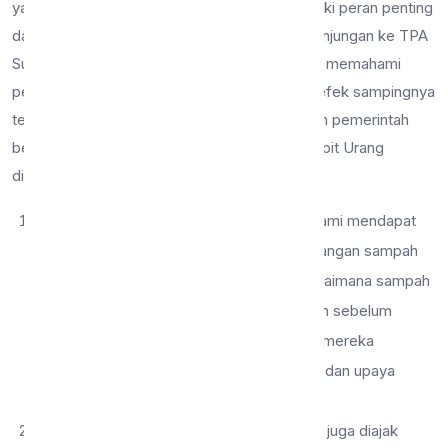
yang melayani kota Malang. Tempat ini memiliki peran penting
dalam mengelola sampah dan limbah kota. Kunjungan ke TPA
Supit Urang memberikan siswa peluang untuk memahami
pentingnya pengelolaan sampah yang tepat, efek sampingnya
terhadap lingkungan, dan bagaimana kebijakan pemerintah
berperan dalam hal ini. Pengalaman di TPA Supit Urang
diantaranya adalah sebagai berikut:
Proses Pembuangan Sampah:
Siswa kami mendapat
kesempatan untuk melihat proses pembuangan sampah
dari awal hingga akhir. Mereka melihat bagaimana sampah
dikumpulkan, dipisahkan, dan dikompakkan sebelum
dikuburkan di area TPA. Hal ini membantu mereka
memahami pentingnya pemilahan sampah dan upaya
pengurangan sampah.
Pengelolaan Limbah Berbahaya:
Siswa juga diajak