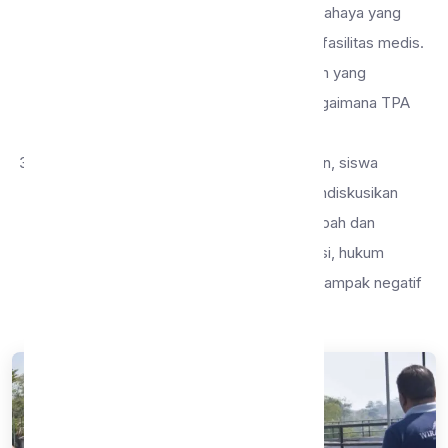
untuk mengamati pengelolaan limbah berbahaya yang
dihasilkan dari rumah tangga, industri, dan fasilitas medis.
Mereka mendiskusikan dampak lingkungan yang
diakibatkan oleh limbah berbahaya dan bagaimana TPA
mengelola limbah tersebut dengan aman.
Kebijakan Lingkungan:
Selama kunjungan, siswa
berinteraksi dengan petugas TPA dan mendiskusikan
peran pemerintah dalam pengelolaan sampah dan
lingkungan. Mereka belajar tentang regulasi, hukum
lingkungan, dan upaya untuk mengurangi dampak negatif
TPA terhadap lingkungan sekitar.