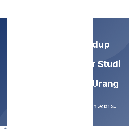
SMP Negeri 9 Malang
P5 Tema Gaya Hidup
Berkelanjutan Gelar Studi
Tour Ke TPA Supit Urang
Home
Berita
P5 Tema Gaya Hidup Berkelanjutan Gelar S...