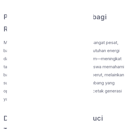
Pentingnya Gizi Seimbang bagi
Remaja
Masa remaja adalah fase pertumbuhan yang sangat pesat,
baik fisik maupun mental. Oleh karena itu, kebutuhan energi
dan zat gizi mikro—seperti zat besi dan kalsium—meningkat
tajam. Edukasi gizi menjadi sangat vital agar siswa memahami
bahwa makanan bukan sekadar pengenyang perut, melainkan
sumber bahan bakar utama untuk tumbuh kembang yang
optimal. Pemahaman gizi yang baik akan mencetak generasi
yang cerdas, aktif, dan tangguh.
Dari Parcel Sayur hingga Cuci