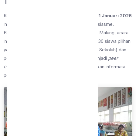
Tangan
Kegiatan yang dilaksanakan pada hari
Rabu, 21 Januari 2026
ini berlangsung dengan lancar dan penuh antusiasme.
Bertempat di Laboratorium IPA SMP Negeri 9 Malang, acara
ini dihadiri secara tatap muka oleh perwakilan 30 siswa pilihan
yang terdiri dari kader UKS (Usaha Kesehatan Sekolah) dan
pengurus OSIS. Mereka diharapkan dapat menjadi
peer
educator
atau teman sebaya yang menyebarkan informasi
positif ini kepada siswa lainnya.