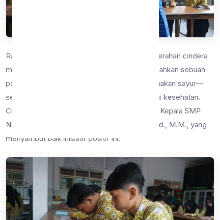
Rangkaian acara diawali dengan prosesi penyerahan cindera
mata secara simbolis. Pihak PERSAGI menyerahkan sebuah
parcel sayur—sebagai simbol ajakan gemar makan sayur—
serta piagam penghargaan dan poster edukasi kesehatan.
Cindera mata tersebut diterima langsung oleh Kepala SMP
Negeri 9 Malang, Bapak Bambang Suwaji, S.Pd., M.M., yang
menyambut baik inisiatif positif ini.