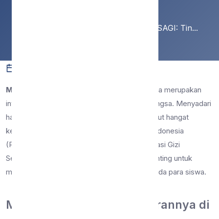
Home
Berita
Kolaborasi Edukatif Bersama PERSAGI: Tin...
22 Jan 2026
15 dilihat
Berita
Malang, 21 Januari 2026
– Kesehatan remaja merupakan
investasi jangka panjang bagi masa depan bangsa. Menyadari
hal tersebut, SMP Negeri 9 Malang menyambut hangat
kehadiran edukator dari Persatuan Ahli Gizi Indonesia
(PERSAGI) Kota Malang dalam kegiatan Edukasi Gizi
Serentak. Kegiatan ini menjadi momentum penting untuk
menanamkan pola hidup sehat sejak dini kepada para siswa.
Mengenal PERSAGI dan Perannya di