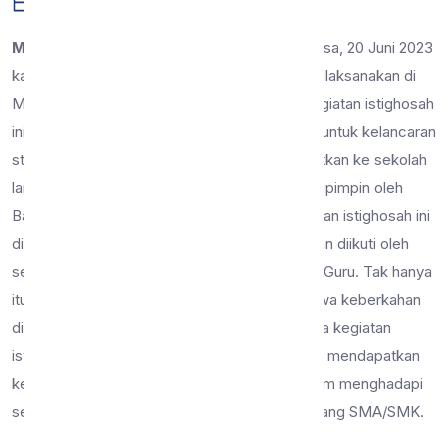
20 Jun 2023
12 dilihat
Berita
Malang, 24 Juli 2023 –
Tepat pada hari Selasa, 20 Juni 2023
kami mengadakan kegiatan Istighosah yang dilaksanakan di
Masjid At-Tarbiyah SMP Negeri 9 Malang. Kegiatan istighosah
ini dilakukan dengan tujuan memanjatkan doa untuk kelancaran
studi peserta didik kelas 9 yang akan melanjutkan ke sekolah
lanjutan (SMA/SMK). Kegiatan Istighosah ini dipimpin oleh
Bapak Muhammad Toha Burhani, S.Pd. Kegiatan istighosah ini
didampingi oleh Bapak Kepala Sekolah, dengan diikuti oleh
seluruh peserta didik kelas 9 serta Bapak/Ibu Guru. Tak hanya
itu kegiatan ini juga diharapkan dapat membawa keberkahan
di lingkungan SMPN 9 Malang. Dengan adanya kegiatan
istighosah ini diharapkan peserta didik kelas 9 mendapatkan
keberkahan, kemudahan, dan kelancaran dalam menghadapi
serangkaian proses untuk melanjutkan ke jenjang SMA/SMK.