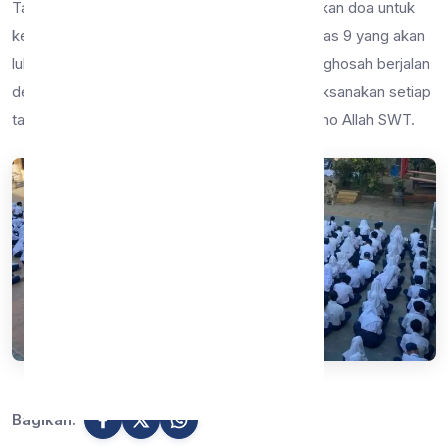
Tak lupa Bapak dan Ibu Guru selalu memanjatkan doa untuk
kesuksesan pendidikan para peserta didik kelas 9 yang akan
lulus pada tahun ini. Alhamdulillah, kegiatan istighosah berjalan
dengan lancar, semoga kegiatan ini dapat dilaksanakan setiap
tahunnya untuk mendapat keberkahan dan ridho Allah SWT.
Bagikan: