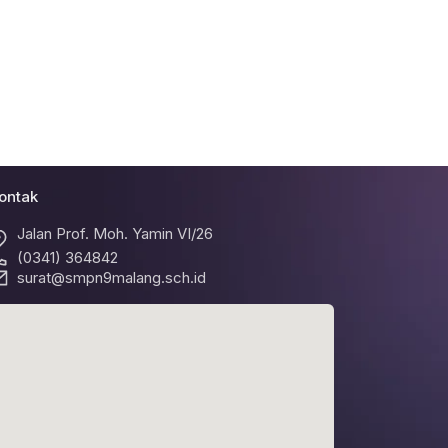
ontak
Jalan Prof. Moh. Yamin VI/26
(0341) 364842
surat@smpn9malang.sch.id