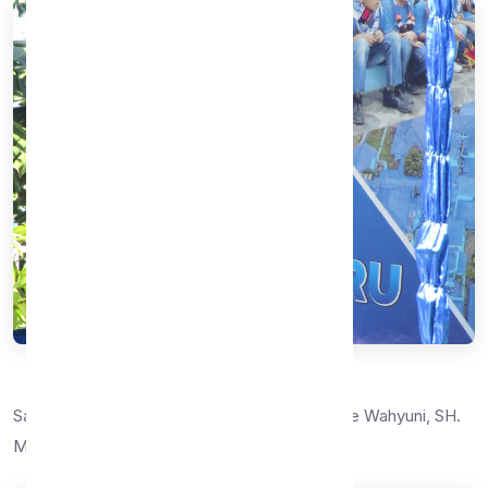
Sambutan oleh Kadin Disbudpar, Ida Ayu Made Wahyuni, SH.
M.Si