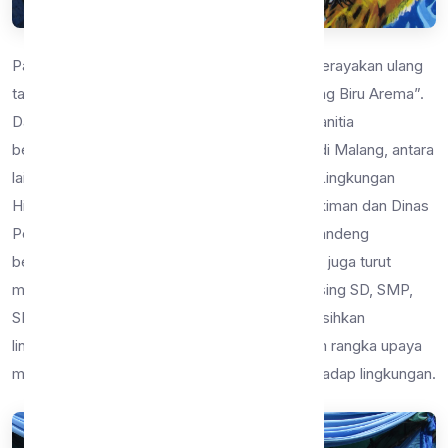
Pada tanggal 6 Februari 2019 kemarin, KBA merayakan ulang
tahun pertamanya “1st Anniversary of Kampung Biru Arema”.
Dalam perayaan ulang tahun pertamanya ini panitia
bekerjasama dengan beberapa kantor Dinas di Malang, antara
lain Dinas Kebudayaan dan Pariwisata, Dinas Lingkungan
Hidup, Dinas Perumahan dan Kawasan Pemukiman dan Dinas
Pendidikan Kota Malang. Tidak hanya menggandeng
beberapa kantor Dinas di Kota Malang, panitia juga turut
mengundang 15 siswa dari setiap masing-masing SD, SMP,
SMA dan SMK untuk bersama-sama membersihkan
lingkungan sekitar Kampung Biru Arema dalam rangka upaya
menumbuh kembangkan rasa kepedulian terhadap lingkungan.