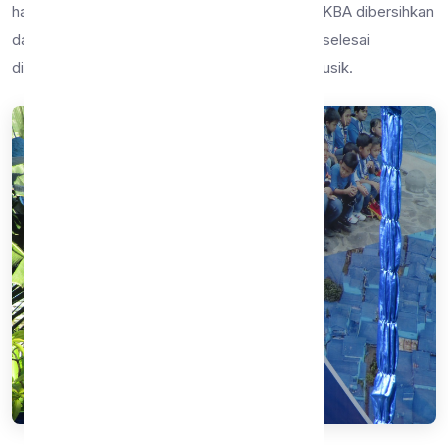
hadir. mulai dari ujung depan hingga belakang KBA dibersihkan
dan dirapikan. Setelah kegiatan bersih-bersih selesai
dilakukan, acarapun ditutup dengan hiburan musik.