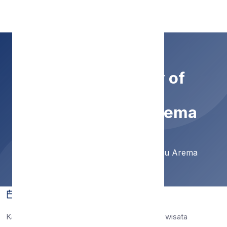
SMP Negeri 9 Malang
1st Anniversary of
Kampung Biru Arema
Home
Berita
1st Anniversary of Kampung Biru Arema
07 Feb 2019
21 dilihat
Jurnalistik
Kampung Biru Arema (KBA) adalah salah satu wisata