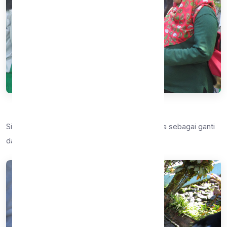
Siswa SMPN9 membagikan kantung Adiwiyata sebagai ganti
dari kantung palstik