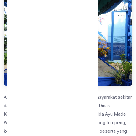
Acara dimulai dengan sambutan dari tokoh masyarakat sekitar
dan dilanjutkan dengan sambutan oleh Kepala Dinas
Kebudayaan dan Pariwisata Kota Malang, Ibu Ida Ayu Made
Wahyuni, SH. M.Si. Setelah sambutan dan potong tumpeng,
kegiatan bersih-bersihpun dimulai oleh semua peserta yang