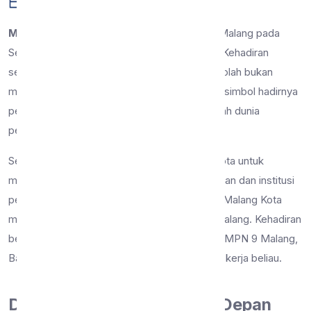
28 Apr 2026
241 dilihat
Berita
MALANG
(27/04) – Suasana SMP Negeri 9 Malang pada
Senin, 27 April 2026 tampak sedikit berbeda. Kehadiran
seragam cokelat kepolisian di lingkungan sekolah bukan
merupakan tanda adanya masalah, melainkan simbol hadirnya
pelindung dan pengayom masyarakat di tengah dunia
pendidikan.
Sesuai dengan instruksi Kapolresta Malang Kota untuk
memperkuat kolaborasi antara aparat keamanan dan institusi
pendidikan, Kompol Wiwin Rusli dari Polresta Malang Kota
melaksanakan kunjungan resmi ke SMPN 9 Malang. Kehadiran
beliau disambut hangat oleh Kepala Sekolah SMPN 9 Malang,
Bapak Bambang Suwaji, S.Pd., M.M., di ruang kerja beliau.
Dialog Hangat Demi Masa Depan