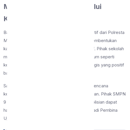
Membangun Karakter Melalui
Kolaborasi
Bapak Bambang Suwaji menyambut baik inisiatif dari Polresta
Malang Kota ini. Beliau menekankan bahwa pembentukan
karakter siswa adalah tanggung jawab kolektif. Pihak sekolah
menyadari bahwa kehadiran figur otoritas hukum seperti
kepolisian dapat memberikan dampak psikologis yang positif
bagi kedisiplinan siswa.
Salah satu poin menarik yang dibahas adalah rencana
kerjasama lebih lanjut dalam kegiatan kesiswaan. Pihak SMPN
9 Malang berharap kedepannya anggota kepolisian dapat
hadir secara rutin, salah satunya dengan menjadi Pembina
Upacara pada hari Senin.