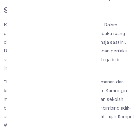
Siswa
Kunjungan ini bukan sekadar silaturahmi formal. Dalam
pertemuan tersebut, Kompol Wiwin Rusli membuka ruang
diskusi mengenai dinamika perkembangan remaja saat ini.
Beliau secara khusus menanyakan perkembangan perilaku
serta potensi kenakalan remaja yang mungkin terjadi di
lingkungan sekolah.
“Pendidikan adalah fondasi utama, namun keamanan dan
kenyamanan lingkungan belajar adalah tiangnya. Kami ingin
memastikan bahwa sinergi antara kepolisian dan sekolah
berjalan beriringan untuk memantau serta membimbing adik-
adik kita agar tidak terjerumus ke hal-hal negatif,” ujar Kompol
Wiwin dalam diskusi tersebut.